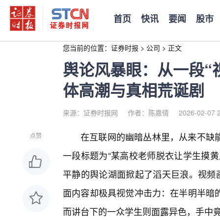
首页
快讯
要闻
股市
您当前的位置：
证券时报
>
公司
>
正文
舆论风暴眼：从一段“
体高潮与真相荒诞剧
来源：证券时报网
作者：陈嘉倩
2026-02-07 
在互联网的幽暗丛林里，从来不缺
点赞
一段标题为“某高校老师脱衣让学生摸黄
平静的舆论湖面掀起了滔天巨浪。视频画
面内容却极具视觉冲击力：在半明半暗
而讲台下的一众学生则面露异色，手中竟